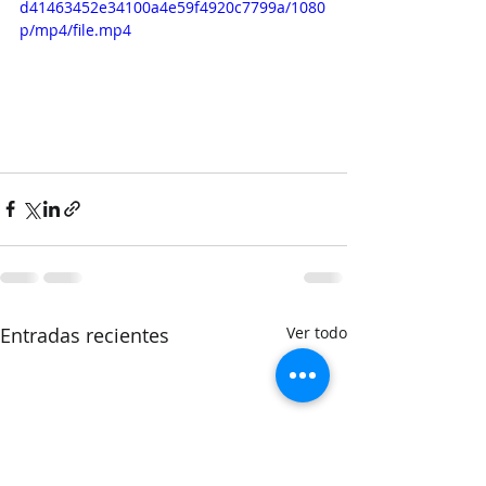
d41463452e34100a4e59f4920c7799a/1080
p/mp4/file.mp4
Entradas recientes
Ver todo