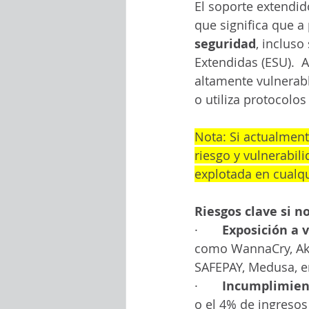
El soporte extendid
que significa que a 
seguridad
, incluso
Extendidas (ESU).  A
altamente vulnerabl
o utiliza protocolo
Nota: Si actualment
riesgo y vulnerabil
explotada en cual
Riesgos clave si no
·       
Exposición a 
como WannaCry, Akir
SAFEPAY, Medusa, en
·       
Incumplimien
o el 4% de ingresos