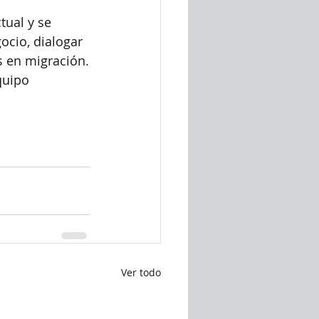
ual y se 
cio, dialogar 
s en migración.
quipo 
Ver todo