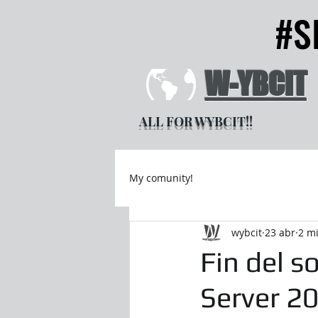
#S
#S
W-YBCIT
ALL FOR WYBCIT!!
My comunity!
wybcit
23 abr
2 mi
Fin del 
Server 2