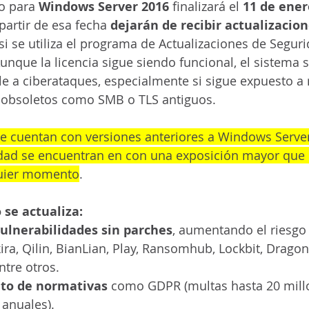
o para 
Windows Server 2016
 finalizará el 
11 de ener
partir de esa fecha 
dejarán de recibir actualizacion
 si se utiliza el programa de Actualizaciones de Segur
unque la licencia sigue siendo funcional, el sistema s
e a ciberataques, especialmente si sigue expuesto a 
s obsoletos como SMB o TLS antiguos. 
e cuentan con versiones anteriores a Windows Server
idad se encuentran en con una exposición mayor que 
quier momento
.
 se actualiza:
vulnerabilidades sin parches
, aumentando el riesgo
a, Qilin, BianLian, Play, Ransomhub, Lockbit, Dragon
tre otros. 
to de normativas
 como GDPR (multas hasta 20 mill
 anuales). 