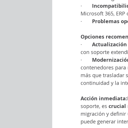
·       
Incompatibil
Microsoft 365, ERP 
·       
Problemas op
Opciones recomen
·       
Actualización
con soporte extendi
·       
Modernización
contenedores para m
más que trasladar su
continuidad y la in
Acción inmediata:
soporte, es 
crucial
migración y definir
puede generar interr