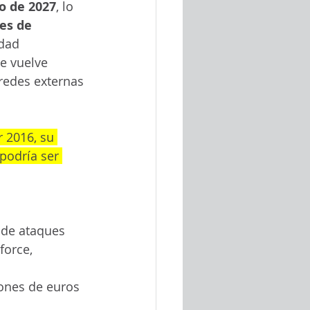
o de 2027
, lo 
es de 
idad 
e vuelve 
redes externas 
 2016, su 
podría ser 
 de ataques 
force, 
ones de euros 