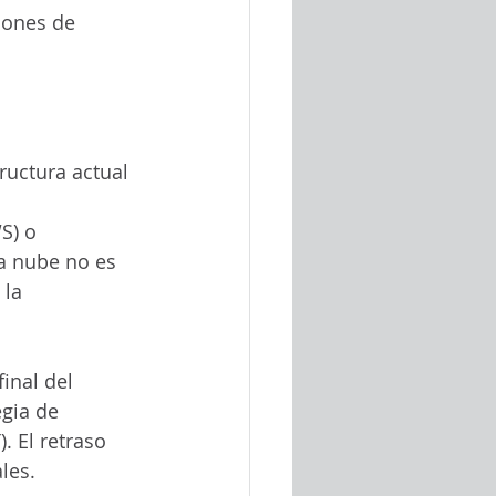
iones de 
ructura actual 
S) o 
a nube no es 
 la 
final del 
egia de 
. El retraso 
les. 