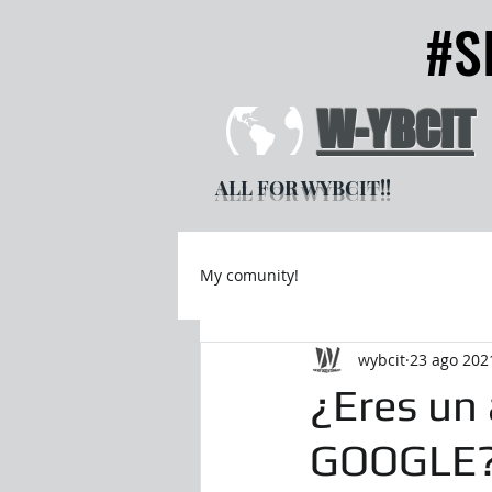
#S
#S
W-YBCIT
ALL FOR WYBCIT!!
My comunity!
wybcit
23 ago 202
¿Eres un
GOOGLE