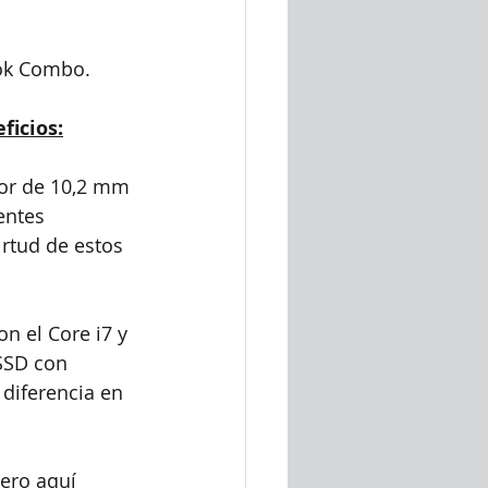
ook Combo.
ficios:
sor de 10,2 mm 
entes 
irtud de estos 
n el Core i7 y 
SSD con 
diferencia en 
ero aquí 