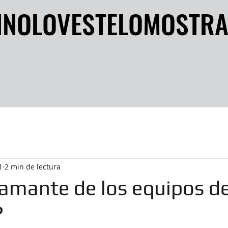
INOLOVESTELOMOSTR
INOLOVESTELOMOSTR
1
2 min de lectura
 amante de los equipos d
?