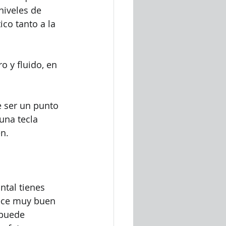
niveles de 
co tanto a la 
 y fluido, en 
e ser un punto 
una tecla 
n.
ntal tienes 
rece muy buen 
puede 