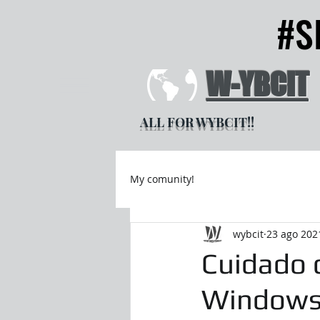
#S
#S
W-YBCIT
ALL FOR WYBCIT!!
My comunity!
wybcit
23 ago 202
Cuidado c
Windows