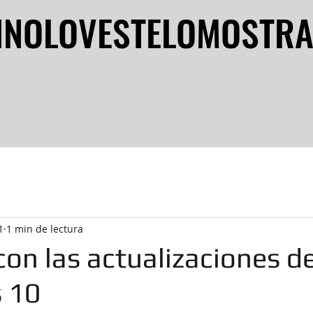
INOLOVESTELOMOSTR
INOLOVESTELOMOSTR
1
1 min de lectura
on las actualizaciones d
 10