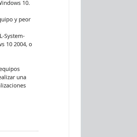
 Windows 10.
uipo y peor 
L-System-
s 10 2004, o 
equipos 
alizar una 
lizaciones 