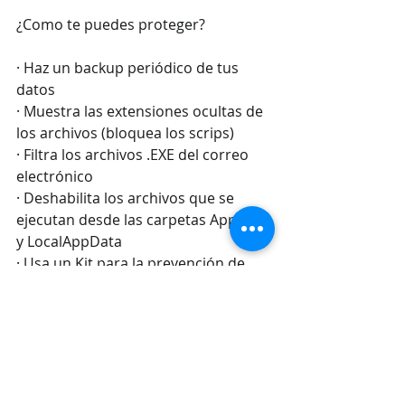
¿Como te puedes proteger? 
· Haz un backup periódico de tus 
datos
· Muestra las extensiones ocultas de 
los archivos (bloquea los scrips)
· Filtra los archivos .EXE del correo 
electrónico
· Deshabilita los archivos que se 
ejecutan desde las carpetas AppData 
y LocalAppData
· Usa un Kit para la prevención de 
Cryptolocker
· Deshabilita el acceso remoto (si no 
es necesario)
· Instala las revisiones y 
actualizaciones de tu software 
(actualizado en todo momento)