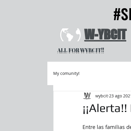
#S
#S
W-YBCIT
ALL FOR WYBCIT!!
My comunity!
wybcit
23 ago 202
¡¡Alerta!
Entre las familias 