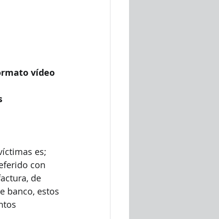
ormato vídeo 
s 
víctimas es;
eferido con 
ctura, de   
de banco, estos 
ntos 