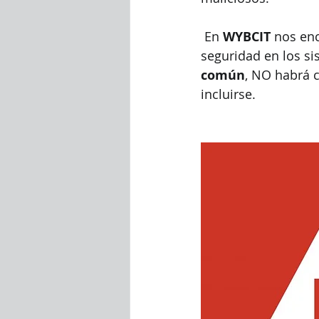
 En 
WYBCIT
 nos en
seguridad en los s
común
, NO habrá 
incluirse. 