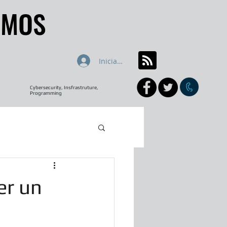
AMOS
AMOS
Iniciar sesión
Cybersecurity, Insfrastruture,
Programming
er un