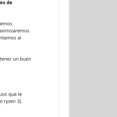
es de 
aremos 
maximizaremos 
ontamos al 
tener un buen 
 uso que le 
 ryzen 3).