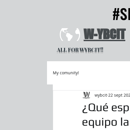
#S
#S
W-YBCIT
ALL FOR WYBCIT!!
My comunity!
wybcit
22 sept 20
¿Qué espe
equipo l