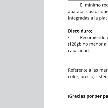
·         El mínimo
abaratar costos q
integradas a la plac
Disco duro;
·         Recomien
(128gb no menor a 
capacidad. 
Referente a las mar
color, precio, sist
¡Gracias por ser p