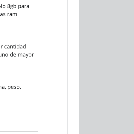
olo 8gb para 
as ram 
r cantidad 
 uno de mayor 
a, peso, 