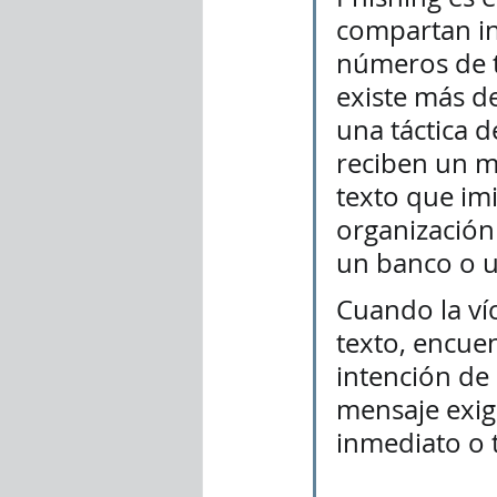
compartan in
números de t
existe más d
una táctica d
reciben un m
texto que imi
organización
un banco o u
Cuando la víc
texto, encue
intención de 
mensaje exige
inmediato o 