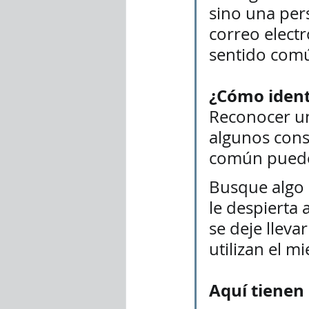
sino una per
correo electr
sentido común
¿Cómo ident
Reconocer un
algunos conse
común puede
Busque algo 
le despierta 
se deje llev
utilizan el m
Aquí tienen 