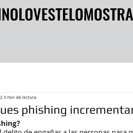
INOLOVESTELOMOSTR
INOLOVESTELOMOSTR
22
3 min de lectura
ques phishing incrementa
shing? 
l delito de engañar a las personas para 