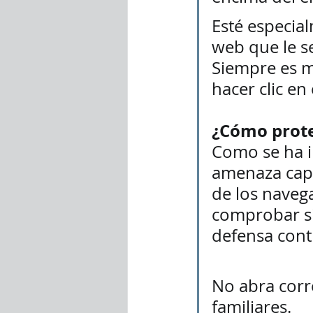
Esté especial
web que le se
Siempre es m
hacer clic en 
¿Cómo prote
Como se ha i
amenaza capa
de los naveg
comprobar si
defensa contr
No abra corr
familiares.  