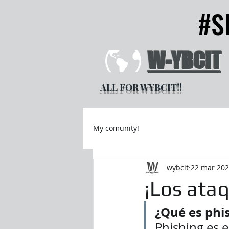
#S
#S
W-YBCIT
ALL FOR WYBCIT!!
My comunity!
wybcit
22 mar 20
¡Los ata
¿Qué es phi
Phishing es e