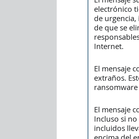
electrónico t
de urgencia, 
de que se eli
responsables 
Internet.  
El mensaje c
extraños. Es
ransomware o
El mensaje c
Incluso si no
incluidos lle
encima del en