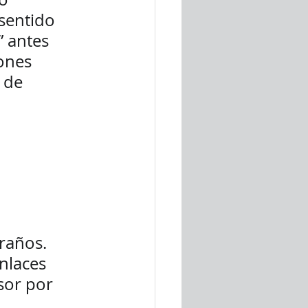
sentido 
” antes 
ones 
 de 
raños. 
nlaces 
sor por 