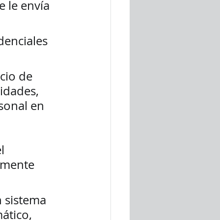
e le envía 
denciales 
tidades, 
sonal en 
l 
lmente 
n sistema 
ático, 