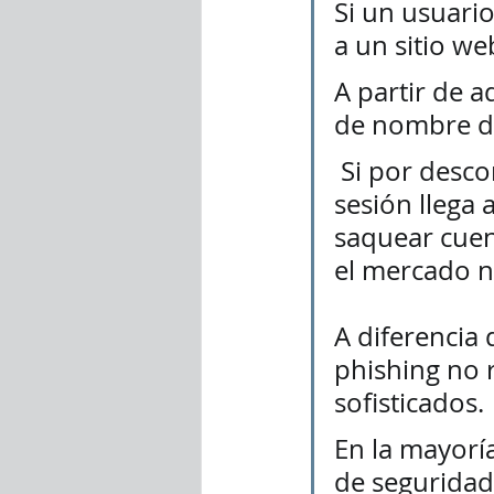
Si un usuario 
a un sitio we
A partir de a
de nombre de
 Si por desconocimiento lo hace, la información de inicio de 
sesión llega 
saquear cuen
el mercado n
A diferencia 
phishing no 
sofisticados. 
En la mayoría
de seguridad 