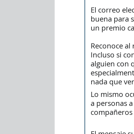
El correo el
buena para se
un premio car
Reconoce al r
Incluso si co
alguien con 
especialmente
nada que ver
Lo mismo ocu
a personas a 
compañeros d
El mensaje su