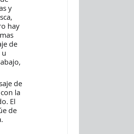
s y 
sca, 
ro hay 
imas 
je de 
 u 
abajo, 
saje de 
con la 
o. El 
úe de 
   