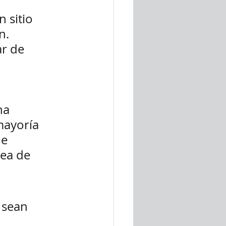
 sitio 
n. 
r de 
na 
mayoría 
e 
ea de 
 sean 