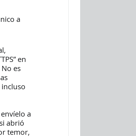
nico a 
l, 
TPS” en 
 No es 
as 
 incluso 
envíelo a 
i abrió 
or temor, 