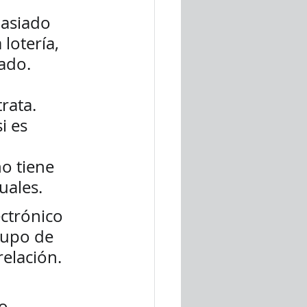
masiado 
lotería, 
do.    
rata. 
i es 
o tiene 
uales. 
ctrónico 
rupo de 
lación.  
o 