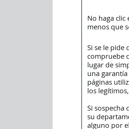
No haga clic 
menos que se
Si se le pide
compruebe qu
lugar de simp
una garantía 
páginas utili
los legítimos
Si sospecha q
su departamen
alguno por el