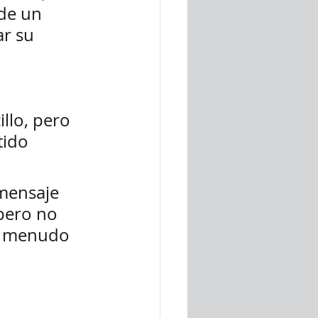
de un 
ar su 
llo, pero 
tido 
mensaje 
pero no 
 a menudo 