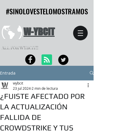
#SINOLOVESTELOMOSTRAMOS
#SINOLOVESTELOMOSTRAMOS
W-YBCIT
ALL FOR WYBCIT!!
Entrada
wybcit
23 jul 2024
2 min de lectura
¿FUISTE AFECTADO POR
LA ACTUALIZACIÓN
FALLIDA DE
CROWDSTRIKE Y TUS