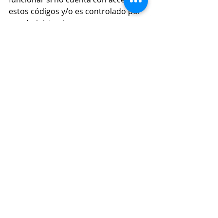
estos códigos y/o es controlado por 
su administrador.
En WYBCIT les podemos ayudar en 
todo momento.
¡Gracias por ser parte de nosotros!