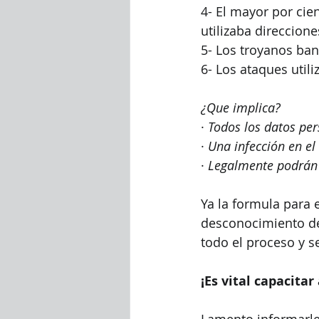
4- El mayor por cie
utilizaba direccion
5- Los troyanos ba
6- Los ataques util
¿Que implica?
· 
Todos los datos per
· 
Una infección en el
· 
Legalmente podrán e
Ya la formula para 
desconocimiento de l
todo el proceso y s
¡Es vital capacita
Lamento informarles