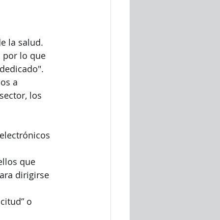
 la salud. 
 por lo que 
 dedicado".
os a 
ector, los 
electrónicos 
ellos que 
ra dirigirse 
citud” o 