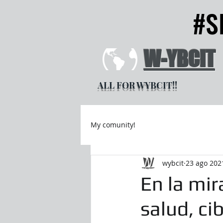
#S
#S
W-YBCIT
ALL FOR WYBCIT!!
My comunity!
wybcit
23 ago 202
En la mir
salud, ci