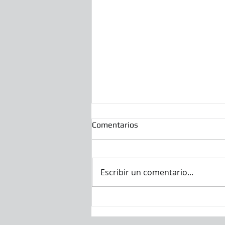
Comentarios
Escribir un comentario...
Fin del soporte extendido de
Windows Server 2016