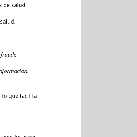
s de salud 
salud.
fraude. 
información. 
lo que facilita 
vención, pero 