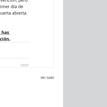
rimer día de 
uerta abierta. 
 has 
ción.
Ver todo