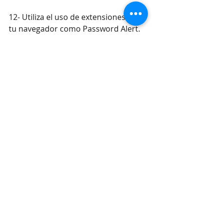
12- Utiliza el uso de extensiones para 
tu navegador como Password Alert.
13- Mantengan sus equipos 
actualizados.
14- Al final del día apaguen siempre 
los equipos, existen tipos de 
malware que se esconden en la 
memoria RAM por lo que de no ser 
apagados continúan trabajando en 
silencio.
Quedamos al pendiente para 
asistirles en las dudas que surjan.
Lindo día.