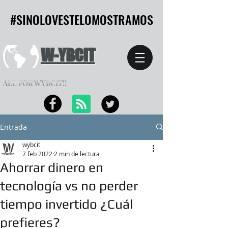
#SINOLOVESTELOMOSTRAMOS
#SINOLOVESTELOMOSTRAMOS
W-YBCIT
ALL FOR WYBCIT!!
Entrada
wybcit
7 feb 2022
2 min de lectura
Ahorrar dinero en
tecnología vs no perder
tiempo invertido ¿Cuál
prefieres?